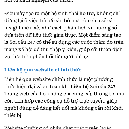
hỏi từ kinh nghiệm của nhau.
Điều này tạo ra một hệ sinh thái hỗ trợ, không chỉ
dừng lại ở việc trả lời câu hỏi mà còn chia sẻ các
insight mới mẻ, như cách phân tích xu hướng số
dựa trên dữ liệu thời gian thực. Một điểm sáng tạo
là Soi cầu 247 có thể sử dụng các cuộc thăm dò trên
mạng xã hội để thu thập ý kiến, giúp cải thiện dịch
vụ dựa trên phản hồi từ người dùng.
Liên hệ qua website chính thức
Liên hệ qua website chính thức là một phương
thức hiện đại và an toàn khi
Liên hệ
Soi cầu 247.
Trang web của họ không chỉ cung cấp thông tin mà
còn tích hợp các công cụ hỗ trợ trực tuyến, giúp
người dùng dễ dàng kết nối mà không cần rời khỏi
thiết bị.
Website thường có phần chat trực tuyến hoặc