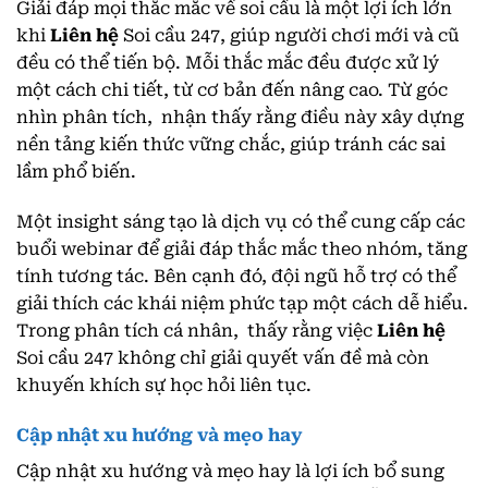
Giải đáp mọi thắc mắc về soi cầu là một lợi ích lớn
khi
Liên hệ
Soi cầu 247, giúp người chơi mới và cũ
đều có thể tiến bộ. Mỗi thắc mắc đều được xử lý
một cách chi tiết, từ cơ bản đến nâng cao. Từ góc
nhìn phân tích, nhận thấy rằng điều này xây dựng
nền tảng kiến thức vững chắc, giúp tránh các sai
lầm phổ biến.
Một insight sáng tạo là dịch vụ có thể cung cấp các
buổi webinar để giải đáp thắc mắc theo nhóm, tăng
tính tương tác.
Bên cạnh đó, đội ngũ hỗ trợ có thể
giải thích các khái niệm phức tạp một cách dễ hiểu.
Trong phân tích cá nhân, thấy rằng việc
Liên hệ
Soi cầu 247 không chỉ giải quyết vấn đề mà còn
khuyến khích sự học hỏi liên tục.
Cập nhật xu hướng và mẹo hay
Cập nhật xu hướng và mẹo hay là lợi ích bổ sung