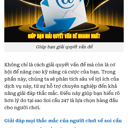
Giúp bạn giải quyết vấn đề
Không chỉ là cách giải quyết vấn đề mà còn là cơ
hội để nâng cao kỹ năng cá cược của bạn. Trong
phần này, chúng ta sẽ phân tích sâu về lợi ích của
dịch vụ này, từ sự hỗ trợ chuyên nghiệp đến khả
năng giải đáp thắc mắc. Điều này giúp bạn hiểu rõ
hơn lý do tại sao Soi cầu 247 là lựa chọn hàng đầu
cho người chơi.
Giải đáp mọi thắc mắc của người chơi về soi cầu