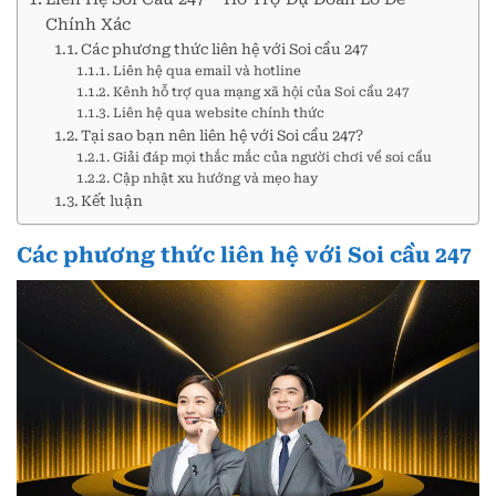
Chính Xác
Các phương thức liên hệ với Soi cầu 247
Liên hệ qua email và hotline
Kênh hỗ trợ qua mạng xã hội của Soi cầu 247
Liên hệ qua website chính thức
Tại sao bạn nên liên hệ với Soi cầu 247?
Giải đáp mọi thắc mắc của người chơi về soi cầu
Cập nhật xu hướng và mẹo hay
Kết luận
Các phương thức liên hệ với Soi cầu 247