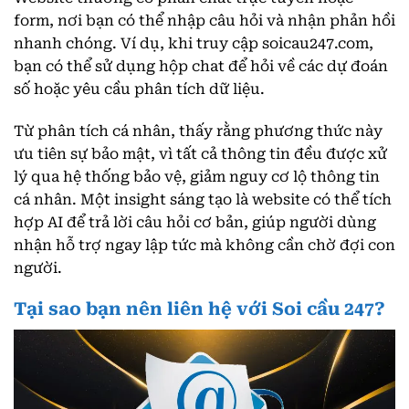
form, nơi bạn có thể nhập câu hỏi và nhận phản hồi
nhanh chóng. Ví dụ, khi truy cập soicau247.com,
bạn có thể sử dụng hộp chat để hỏi về các dự đoán
số hoặc yêu cầu phân tích dữ liệu.
Từ phân tích cá nhân, thấy rằng phương thức này
ưu tiên sự bảo mật, vì tất cả thông tin đều được xử
lý qua hệ thống bảo vệ, giảm nguy cơ lộ thông tin
cá nhân. Một insight sáng tạo là website có thể tích
hợp AI để trả lời câu hỏi cơ bản, giúp người dùng
nhận hỗ trợ ngay lập tức mà không cần chờ đợi con
người.
Tại sao bạn nên liên hệ với Soi cầu 247?