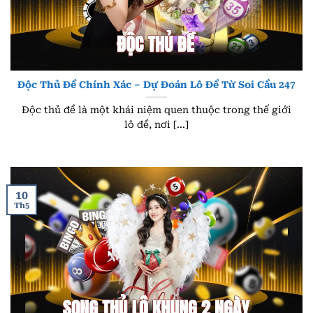
Độc Thủ Đề Chính Xác – Dự Đoán Lô Đề Từ Soi Cầu 247
Độc thủ đề là một khái niệm quen thuộc trong thế giới
lô đề, nơi [...]
10
Th5