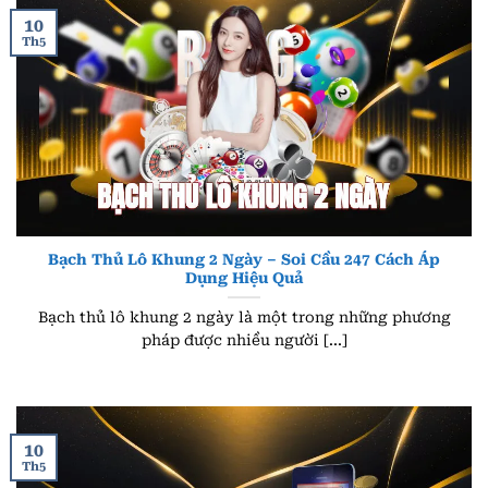
10
Th5
Bạch Thủ Lô Khung 2 Ngày – Soi Cầu 247 Cách Áp
Dụng Hiệu Quả
Bạch thủ lô khung 2 ngày là một trong những phương
pháp được nhiều người [...]
10
Th5