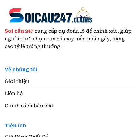
Soi cầu 247
cung cấp dự đoán lô đề chính xác, giúp
người chơi chọn con số may mắn mỗi ngày, nâng
cao tỷ lệ trúng thưởng.
Về chúng tôi
Giới thiệu
Liên hệ
Chính sách bảo mật
Tiện ích