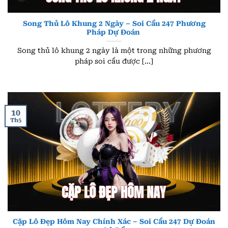
Song Thủ Lô Khung 2 Ngày – Soi Cầu 247 Phương
Pháp Dự Đoán
Song thủ lô khung 2 ngày là một trong những phương
pháp soi cầu được [...]
10
Th5
Cặp Lô Đẹp Hôm Nay Chính Xác – Soi Cầu 247 Dự Đoán