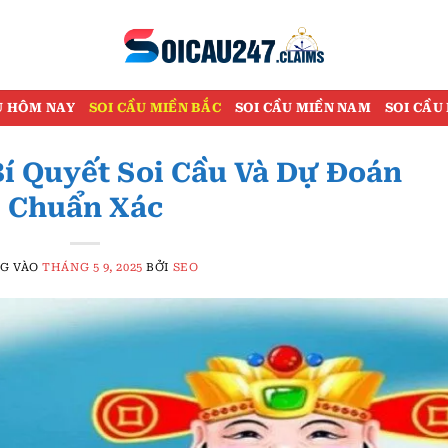
U HÔM NAY
SOI CẦU MIỀN BẮC
SOI CẦU MIỀN NAM
SOI CẦU
Bí Quyết Soi Cầu Và Dự Đoán
Chuẩn Xác
G VÀO
THÁNG 5 9, 2025
BỞI
SEO