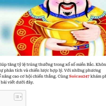
iúp tăng tỷ lệ trúng thưởng trong xổ số miền Bắc. Khô
sự phân tích và chiến lược hợp lý. Với những phương
 nâng cao cơ hội chiến thắng. Cùng
Soicau247
khám p
bài viết dưới đây.