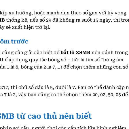
 kịp xu hướng, hoặc mạnh dạn theo số gan với kỳ vọng
SMB
thống kê, nếu số 29 đã không ra suốt 15 ngày, thì tr
y sẽ xuất hiện trở lại.
 hôm trước
 cùng của giải đặc biệt để
bắt lô XSMB
nên đánh trong
thể áp dụng quy tắc bóng số – tức là tìm số “bóng âm
ủa 1 là 6, bóng của 2 là 7,…) để chọn thêm những con số
217, thì chữ số đầu là 5, đuôi là 7. Bạn có thể đánh cặp 
ủa 7 là 2, vậy bạn cũng có thể chọn thêm 20, 02, 50, 05 để
SMB từ cao thủ nên biết
áp soi cầu, người chơi còn cần tích lũy kinh nghiệm