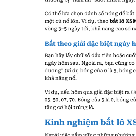
Có thể lựa chọn đánh số nóng để bắt
một cú nổ lớn. Ví dụ, theo
bắt lô X
vòng 3–5 ngày tới, khả năng cao số nà
Bắt theo giải đặc biệt ngày
Bạn hãy lấy chữ số đầu tiên hoặc cuối
ngày hôm sau. Ngoài ra, bạn cũng có 
dương” (ví dụ bóng của 0 là 5, bóng c
khả năng nổ.
Ví dụ, nếu hôm qua giải đặc biệt ra 53
05, 50, 07, 70. Bóng của 5 là 0, bóng c
tăng cơ hội trúng lô.
Kinh nghiệm bắt lô X
Ngoài việc nắm vững những phương ph