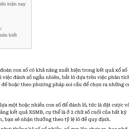
ến hiện nay
c
nên biết
 đoán con số có khả năng xuất hiện trong kết quả xổ số
việc đánh số ngẫu nhiên, bắt lô dựa trên việc phân tíc
lô đề hoặc theo phương pháp soi cầu để chọn ra những 
lựa một hoặc nhiều con số để đánh lô, tức là đặt cược v
bảng kết quả XSMB, cụ thể là ở 2 chữ số cuối của bất kỳ
n, bạn sẽ nhận thưởng theo tỷ lệ lô đề quy định.