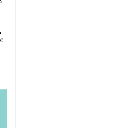
g,
a
32