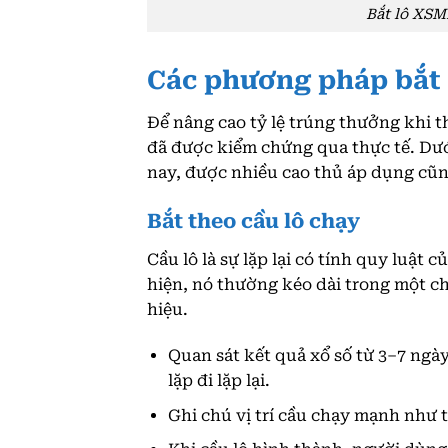
Bắt lô XSM
Các phương pháp bắt 
Để nâng cao tỷ lệ trúng thưởng khi 
đã được kiểm chứng qua thực tế. Dướ
nay, được nhiều cao thủ áp dụng cũn
Bắt theo cầu lô chạy
Cầu lô là sự lặp lại có tính quy luật 
hiện, nó thường kéo dài trong một c
hiệu.
Quan sát kết quả xổ số từ 3–7 ngày
lặp đi lặp lại.
Ghi chú vị trí cầu chạy mạnh như từ