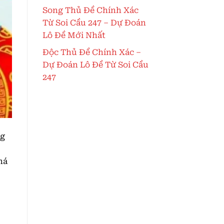
Song Thủ Đề Chính Xác
Từ Soi Cầu 247 – Dự Đoán
Lô Đề Mới Nhất
Độc Thủ Đề Chính Xác –
Dự Đoán Lô Đề Từ Soi Cầu
247
ng
há