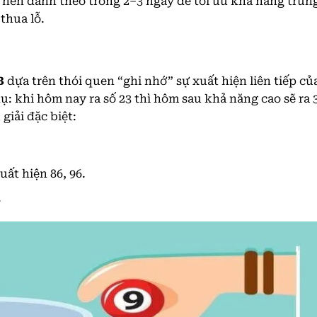
 nên đánh theo trong 2–3 ngày để tối ưu khả năng trún
thua lỗ.
B
dựa trên thói quen “ghi nhớ” sự xuất hiện liên tiếp củ
 dụ: khi hôm nay ra số 23 thì hôm sau khả năng cao sẽ ra 
giải đặc biệt:
ất hiện 86, 96.
.