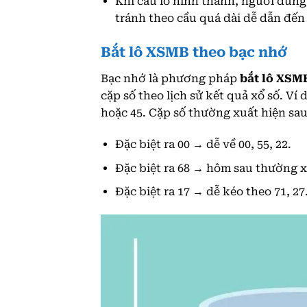
Khi cầu lô hình thành, người dùng
tránh theo cầu quá dài dễ dẫn đến 
Bắt lô XSMB theo bạc nhớ
Bạc nhớ là phương pháp
bắt lô XSM
cặp số theo lịch sử kết quả xổ số. Ví
hoặc 45. Cặp số thường xuất hiện sau 
Đặc biệt ra 00 → dễ về 00, 55, 22.
Đặc biệt ra 68 → hôm sau thường xu
Đặc biệt ra 17 → dễ kéo theo 71, 27