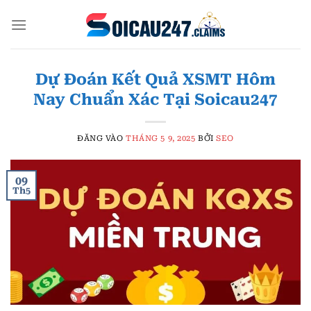
Bỏ
qua
nội
dung
Dự Đoán Kết Quả XSMT Hôm
Nay Chuẩn Xác Tại Soicau247
ĐĂNG VÀO
THÁNG 5 9, 2025
BỞI
SEO
09
Th5