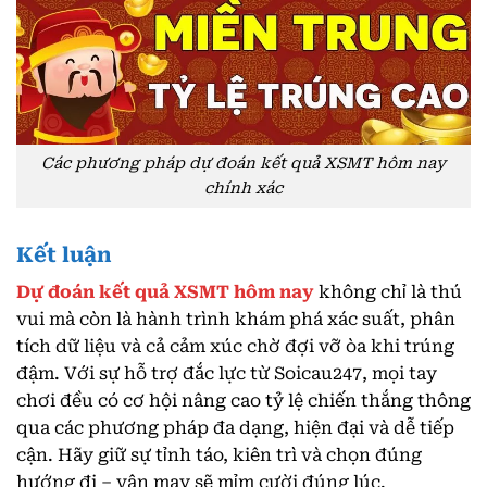
Các phương pháp dự đoán kết quả XSMT hôm nay
chính xác
Kết luận
Dự đoán kết quả XSMT hôm nay
không chỉ là thú
vui mà còn là hành trình khám phá xác suất, phân
tích dữ liệu và cả cảm xúc chờ đợi vỡ òa khi trúng
đậm. Với sự hỗ trợ đắc lực từ Soicau247, mọi tay
chơi đều có cơ hội nâng cao tỷ lệ chiến thắng thông
qua các phương pháp đa dạng, hiện đại và dễ tiếp
cận. Hãy giữ sự tỉnh táo, kiên trì và chọn đúng
hướng đi – vận may sẽ mỉm cười đúng lúc.