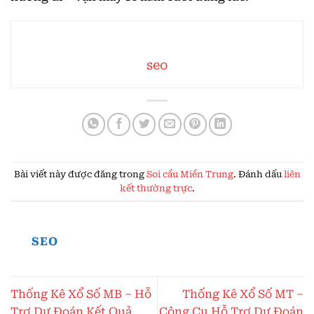
seo
Bài viết này được đăng trong
Soi cầu Miền Trung
. Đánh dấu
liên
kết thường trực
.
SEO
Thống Kê Xổ Số MB – Hỗ
Thống Kê Xổ Số MT –
Trợ Dự Đoán Kết Quả
Công Cụ Hỗ Trợ Dự Đoán