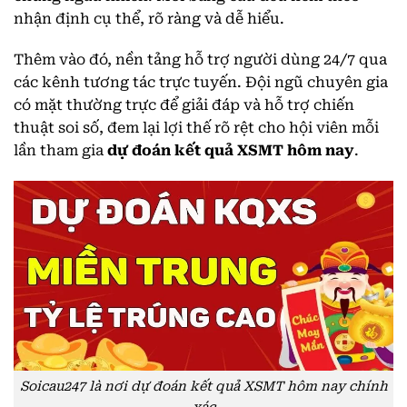
nhận định cụ thể, rõ ràng và dễ hiểu.
Thêm vào đó, nền tảng hỗ trợ người dùng 24/7 qua
các kênh tương tác trực tuyến. Đội ngũ chuyên gia
có mặt thường trực để giải đáp và hỗ trợ chiến
thuật soi số, đem lại lợi thế rõ rệt cho hội viên mỗi
lần tham gia
dự đoán kết quả XSMT hôm nay
.
Soicau247 là nơi dự đoán kết quả XSMT hôm nay chính