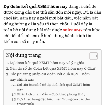
Dự đoán kết quả XSMT hôm nay
đang là chủ đề
được đông đảo bet thủ săn đón mỗi ngày. Dù là dân
chơi lâu năm hay người mới bắt đầu, việc nắm bắt
đúng hướng đi là yếu tố then chốt. Dưới đây là
toàn bộ nội dung bài viết được
soicau247
tóm lược
chi tiết để anh em dễ hình dung hành trình tìm
kiếm con số may mắn.
Nội dung trang
Dự đoán kết quả XSMT hôm nay và ý nghĩa
Nên dò số dự đoán kết quả XSMT hôm nay ở đâu?
Các phương pháp dự đoán kết quả XSMT hôm
nay chính xác
Soi cầu bạc nhớ để dự đoán kết quả XSMT hôm
nay
Phân tích chạm đầu – đuôi theo phong thủy
Dựa theo bảng đặc biệt miền Trung của các thứ
trong tuần