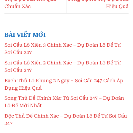
Chuẩn Xác
Hiệu Quả
BÀI VIẾT MỚI
Soi Cầu Lô Xiên 3 Chính Xác – Dự Đoán Lô Đề Từ
Soi Cầu 247
Soi Cầu Lô Xiên 2 Chính Xác – Dự Đoán Lô Đề Từ
Soi Cầu 247
Bạch Thủ Lô Khung 2 Ngày – Soi Cầu 247 Cách Áp
Dụng Hiệu Quả
Song Thủ Đề Chính Xác Từ Soi Cầu 247 – Dự Đoán
Lô Đề Mới Nhất
Độc Thủ Đề Chính Xác – Dự Đoán Lô Đề Từ Soi Cầu
247