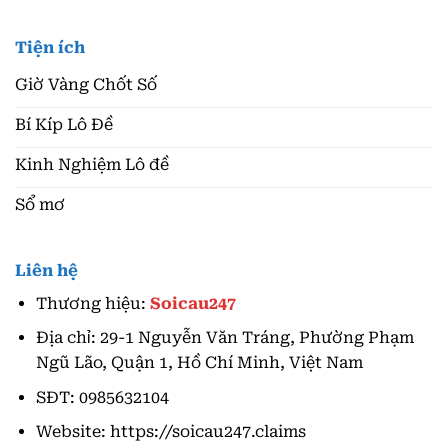
Tiện ích
Giờ Vàng Chốt Số
Bí Kíp Lô Đề
Kinh Nghiệm Lô đề
Sổ mơ
Liên hệ
Thương hiệu:
Soicau247
Địa chỉ: 29-1 Nguyễn Văn Tráng, Phường Phạm
Ngũ Lão, Quận 1, Hồ Chí Minh, Việt Nam
SĐT: 0985632104
Website: https://soicau247.claims