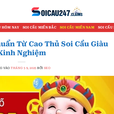
U HÔM NAY
SOI CẦU MIỀN BẮC
SOI CẦU MIỀN NAM
SOI CẦU
uẩn Từ Cao Thủ Soi Cầu Giàu
Kinh Nghiệm
G VÀO
THÁNG 5 9, 2025
BỞI
SEO