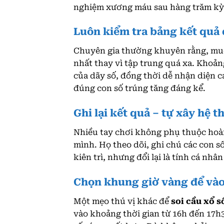
nghiệm xương máu sau hàng trăm kỳ 
Luôn kiểm tra bảng kết quả
Chuyên gia thường khuyên rằng, muốn 
nhất thay vì tập trung quá xa. Khoả
của dãy số, đồng thời dễ nhận diện cá
đúng con số trúng tăng đáng kể.
Ghi lại kết quả – tự xây hệ 
Nhiều tay chơi không phụ thuộc hoàn
mình. Họ theo dõi, ghi chú các con số
kiên trì, nhưng đổi lại là tính cá nh
Chọn khung giờ vàng để vào
Một mẹo thú vị khác để
soi cầu xổ s
vào khoảng thời gian từ 16h đến 17h3