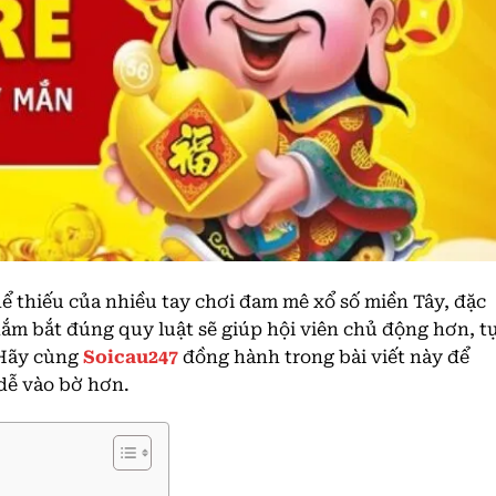
ể thiếu của nhiều tay chơi đam mê xổ số miền Tây, đặc
nắm bắt đúng quy luật sẽ giúp hội viên chủ động hơn, t
 Hãy cùng
Soicau247
đồng hành trong bài viết này để
dễ vào bờ hơn.