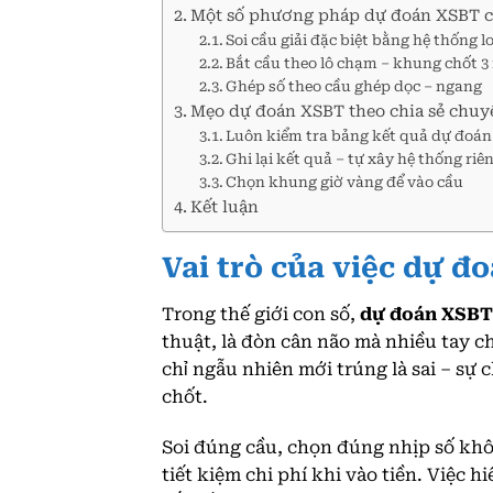
Một số phương pháp dự đoán XSBT 
Soi cầu giải đặc biệt bằng hệ thống l
Bắt cầu theo lô chạm – khung chốt 3
Ghép số theo cầu ghép dọc – ngang
Mẹo dự đoán XSBT theo chia sẻ chuy
Luôn kiểm tra bảng kết quả dự đoán
Ghi lại kết quả – tự xây hệ thống riê
Chọn khung giờ vàng để vào cầu
Kết luận
Vai trò của việc dự đ
Trong thế giới con số,
dự đoán XSBT
thuật, là đòn cân não mà nhiều tay c
chỉ ngẫu nhiên mới trúng là sai – sự 
chốt.
Soi đúng cầu, chọn đúng nhịp số khô
tiết kiệm chi phí khi vào tiền. Việc h