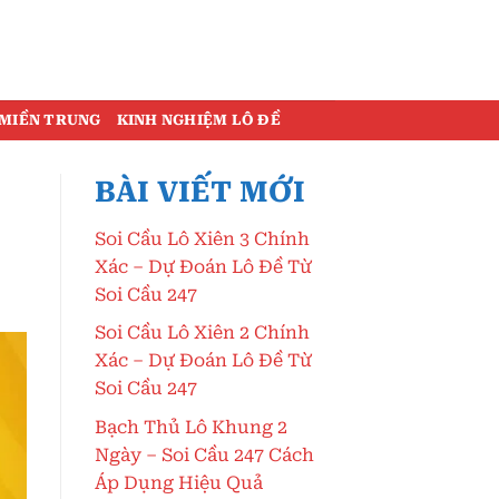
 MIỀN TRUNG
KINH NGHIỆM LÔ ĐỀ
BÀI VIẾT MỚI
Soi Cầu Lô Xiên 3 Chính
Xác – Dự Đoán Lô Đề Từ
Soi Cầu 247
Soi Cầu Lô Xiên 2 Chính
Xác – Dự Đoán Lô Đề Từ
Soi Cầu 247
Bạch Thủ Lô Khung 2
Ngày – Soi Cầu 247 Cách
Áp Dụng Hiệu Quả