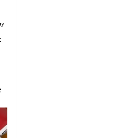
ày
g
g