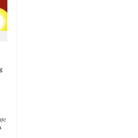
g
ược
m