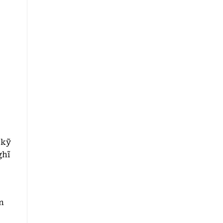
 kỹ
ghĩ
n