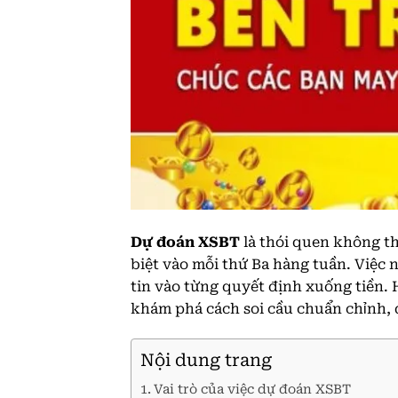
Dự đoán XSBT
là thói quen không th
biệt vào mỗi thứ Ba hàng tuần. Việc 
tin vào từng quyết định xuống tiền.
khám phá cách soi cầu chuẩn chỉnh, 
Nội dung trang
Vai trò của việc dự đoán XSBT