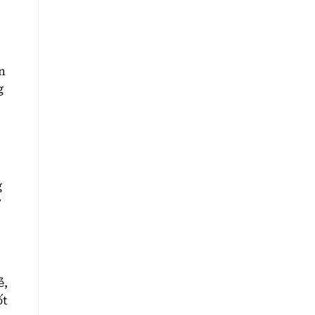
n
g
g
ự
ẻ,
ốt