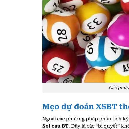
Các phươ
Mẹo dự đoán XSBT the
Ngoài các phương pháp phân tích kỹ 
Soi cau BT
. Đây là các “bí quyết” k