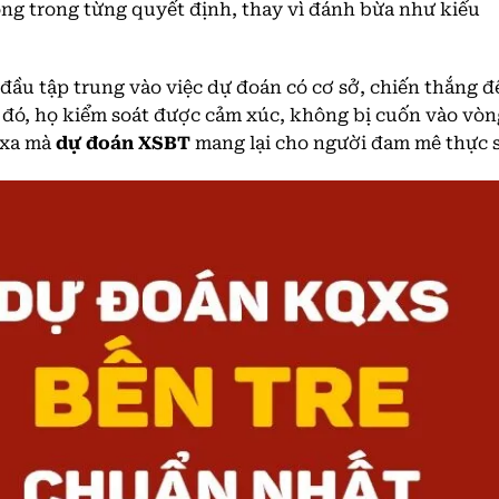
ộng trong từng quyết định, thay vì đánh bừa như kiểu
t đầu tập trung vào việc dự đoán có cơ sở, chiến thắng đ
 đó, họ kiểm soát được cảm xúc, không bị cuốn vào vòn
 xa mà
dự đoán XSBT
mang lại cho người đam mê thực 