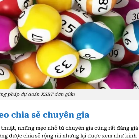
ng pháp dự đoán XSBT đơn giản
o chia sẻ chuyên gia
thuật, những mẹo nhỏ từ chuyên gia cũng rất đáng giá
hông được chia sẻ rộng rãi nhưng lại được xem như kinh