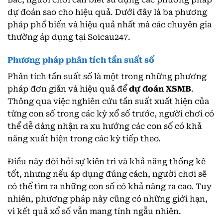
dự đoán sao cho hiệu quả. Dưới đây là ba phương
pháp phổ biến và hiệu quả nhất mà các chuyên gia
thường áp dụng tại Soicau247.
Phương pháp phân tích tần suất số
Phân tích tần suất số là một trong những phương
pháp đơn giản và hiệu quả để
dự đoán XSMB
.
Thông qua việc nghiên cứu tần suất xuất hiện của
từng con số trong các kỳ xổ số trước, người chơi có
thể dễ dàng nhận ra xu hướng các con số có khả
năng xuất hiện trong các kỳ tiếp theo.
Điều này đòi hỏi sự kiên trì và khả năng thống kê
tốt, nhưng nếu áp dụng đúng cách, người chơi sẽ
có thể tìm ra những con số có khả năng ra cao. Tuy
nhiên, phương pháp này cũng có những giới hạn,
vì kết quả xổ số vẫn mang tính ngẫu nhiên.