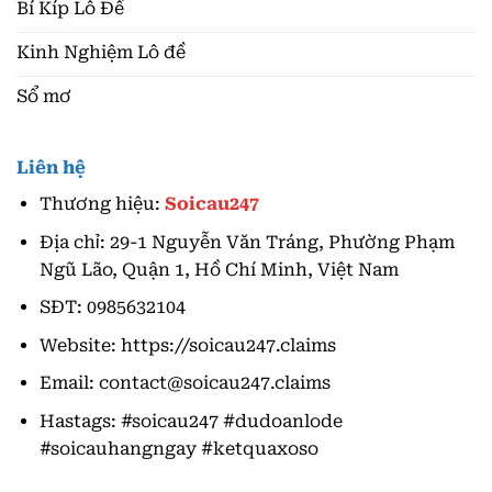
Bí Kíp Lô Đề
Kinh Nghiệm Lô đề
Sổ mơ
Liên hệ
Thương hiệu:
Soicau247
Địa chỉ: 29-1 Nguyễn Văn Tráng, Phường Phạm
Ngũ Lão, Quận 1, Hồ Chí Minh, Việt Nam
SĐT: 0985632104
Website: https://soicau247.claims
Email:
contact@soicau247.claims
Hastags: #soicau247 #dudoanlode
#soicauhangngay #ketquaxoso