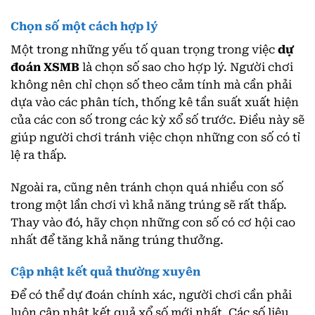
Chọn số một cách hợp lý
Một trong những yếu tố quan trọng trong việc
dự
đoán XSMB
là chọn số sao cho hợp lý. Người chơi
không nên chỉ chọn số theo cảm tính mà cần phải
dựa vào các phân tích, thống kê tần suất xuất hiện
của các con số trong các kỳ xổ số trước. Điều này sẽ
giúp người chơi tránh việc chọn những con số có tỉ
lệ ra thấp.
Ngoài ra, cũng nên tránh chọn quá nhiều con số
trong một lần chơi vì khả năng trúng sẽ rất thấp.
Thay vào đó, hãy chọn những con số có cơ hội cao
nhất để tăng khả năng trúng thưởng.
Cập nhật kết quả thường xuyên
Để có thể dự đoán chính xác, người chơi cần phải
luôn cập nhật kết quả xổ số mới nhất. Các số liệu