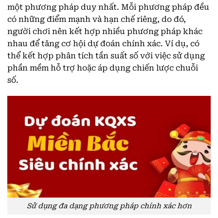
một phương pháp duy nhất. Mỗi phương pháp đều
có những điểm mạnh và hạn chế riêng, do đó,
người chơi nên kết hợp nhiều phương pháp khác
nhau để tăng cơ hội dự đoán chính xác. Ví dụ, có
thể kết hợp phân tích tần suất số với việc sử dụng
phần mềm hỗ trợ hoặc áp dụng chiến lược chuỗi
số.
Sử dụng đa dạng phương pháp chính xác hơn