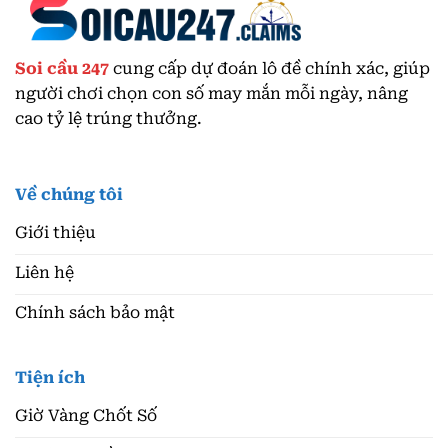
Soi cầu 247
cung cấp dự đoán lô đề chính xác, giúp
người chơi chọn con số may mắn mỗi ngày, nâng
cao tỷ lệ trúng thưởng.
Về chúng tôi
Giới thiệu
Liên hệ
Chính sách bảo mật
Tiện ích
Giờ Vàng Chốt Số